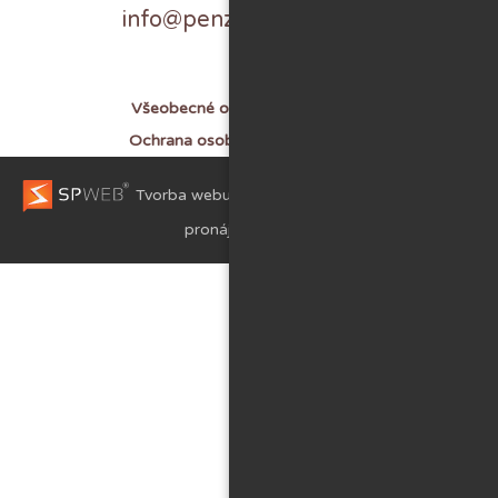
info@penzionvperine.cz
Všeobecné obchodní podmínky
Ochrana osobních údajů (GDPR)
Tvorba webu, optimalizace webu
webhosting,
pronájem serverů