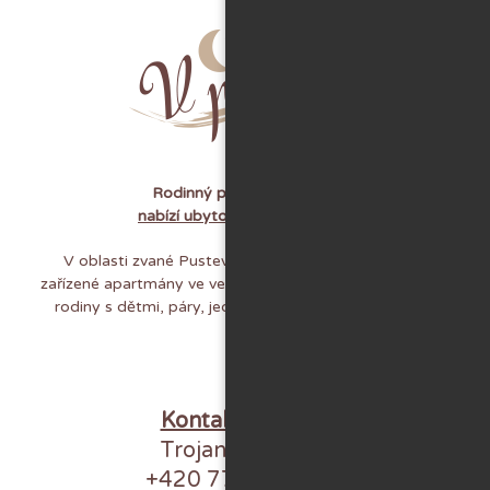
Rodinný penzion V peřině
nabízí ubytování v Beskydech
V oblasti zvané Pustevny na Vás čekají čtyři útulně
zařízené apartmány ve venkovském stylu. Ubytování pro
rodiny s dětmi, páry, jednotlivce i obchodní cestující.
Kontaktujte nás:
Trojanovice 393
+420 775 869 856