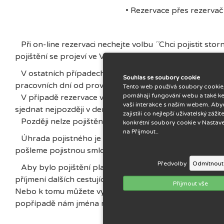
• Rezervace přes rezervač
Při on-line rezervaci nechejte volbu ´´Chci pojistit storn
pojištění se projeví ve Vaší rezervaci.
V ostatních případech nám dejte vědět, že máte o poji
Souhlas se soubory cookie
pracovních dní od provedení Vaší rezervace.
Tento web používá soubory cookie,
pomáhají fungování webu a také ke
V případě rezervace vytvořené méně než 15 dní před p
vaší interakce s naším webem. Ab
sjednat nejpozději v den objednání pobytu.
zajistili co nejlepší uživatelský záži
Později nelze pojištění sjednat a není možné poskytnou
konkrétní soubory cookie v Nastaven
na Přijmout..
Úhrada pojistného je splatná do tří dní po vytvoření r
pošleme pojistnou smlouvu s ERGO Cestovní Pojišťovnou
Předvolby
Odmítnout
Aby bylo pojištění platné pro všechny, před vystaven
příjmení dalších cestujících. Můžete nám je také rovno
Příjmout vše
Nebo k tomu můžete využít on-line check in, který Vám
popřípadě nám jména můžete nahlásit telefonicky nebo