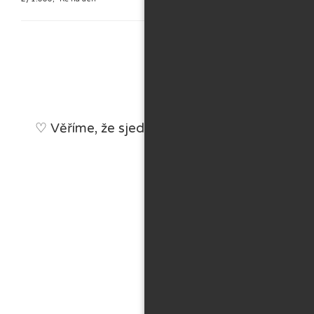
♡ Věříme, že sjednané pojištění zůstane jen 
užijete naplno! 
Patrik, Bára, Mia a