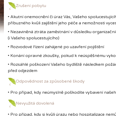
Zrušení pobytu
• Akutní onemocnění či úraz Vás, Vašeho spolucestujíc
příbuzného kvůli zajištění jeho péče a nemožnosti vyce
• Nezaviněná ztráta zaměstnání v důsledku organizační
(i Vašeho spolucestujícího)
• Rozvodové řízení zahájené po uzavření pojištění
• Konání opravné zkoušky, pokud k neúspěšnému vykoná
• Rozsáhlé poškození Vašeho bydliště následkem požár
před odjezdem
Odpovědnost za způsobené škody
• Pro případ, kdy neúmyslně poškodíte vybavení naše
Nevyužitá dovolená
• Pro případ, kdy si kvůli úrazu nebo hospitalizace ne