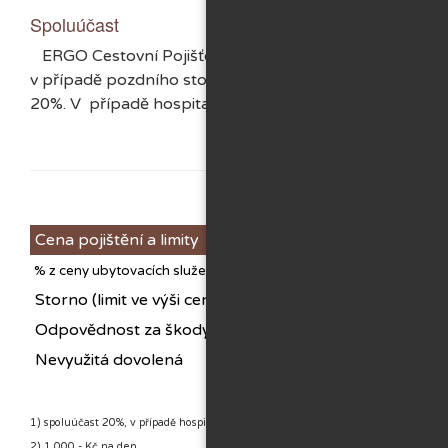
Spoluúčast
ERGO Cestovní Pojišťovna, a.s. Vám vrátí 80% ze stor
v případě pozdního storna. To znamená, že na každé poj
20%. V případě hospitalizace je spoluúčast 10%.
Cena pojištění a limity
% z ceny ubytovacích služeb
Storno (limit ve výši ceny ubytovacích služeb)
Odpovědnost za škody v ubytovacím zařízení
Nevyužitá dovolená
1) spoluúčast 20%, v případě hospitalizace 10%
2) 1.000,- Kč na den