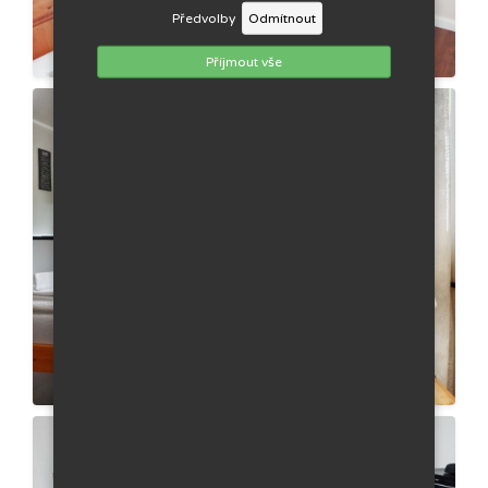
Předvolby
Odmítnout
Příjmout vše